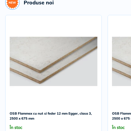
Produse noi
OSB Flammex cu nut si feder 12 mm Egger, clasa 3,
OSB Flammex
2500 x 675 mm
2500 x 675
În stoc
În stoc