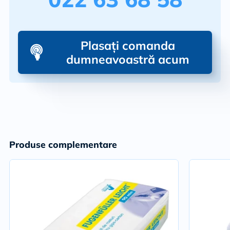
produsului pot fi modificate de producător fără preîntâmpinare.
Plasați comanda
dumneavoastră acum
Produse complementare