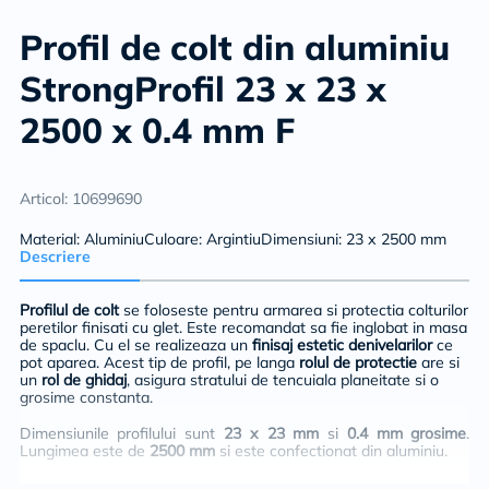
Profil de colt din aluminiu
StrongProfil 23 x 23 x
2500 x 0.4 mm F
Articol: 10699690
Material: AluminiuCuloare: ArgintiuDimensiuni: 23 x 2500 mm
Descriere
Profilul de colt
se foloseste pentru armarea si protectia colturilor
peretilor finisati cu glet. Este recomandat sa fie inglobat in masa
de spaclu. Cu el se realizeaza un
finisaj estetic denivelarilor
ce
pot aparea. Acest tip de profil, pe langa
rolul de protectie
are si
un
rol de ghidaj
, asigura stratului de tencuiala planeitate si o
grosime constanta.
Dimensiunile profilului sunt
23 x 23 mm
si
0.4 mm grosime
.
Lungimea este de
2500 mm
si este confectionat din aluminiu.