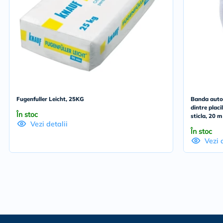
Fugenfuller Leicht, 25KG
Banda autoa
dintre placi
În stoc
sticla, 20 m
Vezi detalii
În stoc
Vezi 