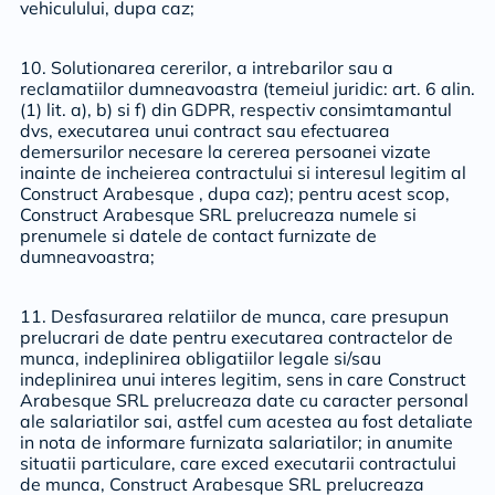
vehiculului, dupa caz;
10. Solutionarea cererilor, a intrebarilor sau a
reclamatiilor dumneavoastra (temeiul juridic: art. 6 alin.
(1) lit. a), b) si f) din GDPR, respectiv consimtamantul
dvs, executarea unui contract sau efectuarea
demersurilor necesare la cererea persoanei vizate
inainte de incheierea contractului si interesul legitim al
Construct Arabesque , dupa caz); pentru acest scop,
Construct Arabesque SRL prelucreaza numele si
prenumele si datele de contact furnizate de
dumneavoastra;
11. Desfasurarea relatiilor de munca, care presupun
prelucrari de date pentru executarea contractelor de
munca, indeplinirea obligatiilor legale si/sau
indeplinirea unui interes legitim, sens in care Construct
Arabesque SRL prelucreaza date cu caracter personal
ale salariatilor sai, astfel cum acestea au fost detaliate
in nota de informare furnizata salariatilor; in anumite
situatii particulare, care exced executarii contractului
de munca, Construct Arabesque SRL prelucreaza