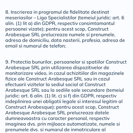
8. Inscrierea in programul de fidelitate destinat
meseriasilor – Liga Specialistilor (temeiul juridic: art. 6
alin. (1) lit a) din GDPR, respectiv consimtamantul
persoanei vizate); pentru acest scop, Construct
Arabesque SRL prelucreaza numele si prenumele,
adresa de domiciliu, data nasterii, profesia, adresa de
email si numarul de telefon;
9. Protectia bunurilor, persoanelor si spatiilor Construct
Arabesque SRL prin utilizarea dispozitivelor de
monitorizare video, in cazul achizitiilor din magazinele
fizice ale Construct Arabesque SRL sau in cazul
efectuarii vizitelor la sediul social al Construct
Arabesque SRL sau la sediile sale secundare (temeiul
juridic: art. 6 alin. (1) lit. c) si f) din GDPR, respectiv
indeplinirea unei obligatii legale si interesul legitim al
Construct Arabesque); pentru acest scop, Construct
Arabesque Arabesque SRL prelucreaza datele
dumneavoastra cu caracter personal, respectiv
imaginea dvs. prin mijloace automatizate, numele si
prenumele dvs. si numarul de inmatriculare al