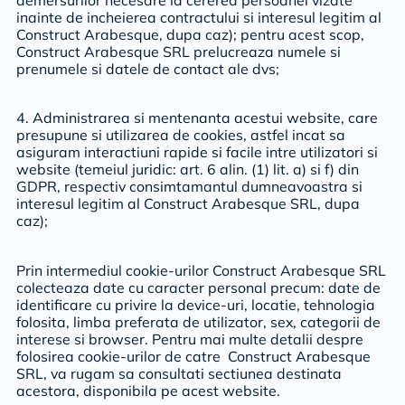
demersurilor necesare la cererea persoanei vizate
inainte de incheierea contractului si interesul legitim al
Construct Arabesque, dupa caz); pentru acest scop,
Construct Arabesque SRL prelucreaza numele si
prenumele si datele de contact ale dvs;
4. Administrarea si mentenanta acestui website, care
presupune si utilizarea de cookies, astfel incat sa
asiguram interactiuni rapide si facile intre utilizatori si
website (temeiul juridic: art. 6 alin. (1) lit. a) si f) din
GDPR, respectiv consimtamantul dumneavoastra si
interesul legitim al Construct Arabesque SRL, dupa
caz);
Prin intermediul cookie-urilor Construct Arabesque SRL
colecteaza date cu caracter personal precum: date de
identificare cu privire la device-uri, locatie, tehnologia
folosita, limba preferata de utilizator, sex, categorii de
interese si browser. Pentru mai multe detalii despre
folosirea cookie-urilor de catre Construct Arabesque
SRL, va rugam sa consultati sectiunea destinata
acestora, disponibila pe acest website.