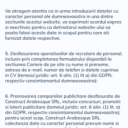
Va atragem atentia ca in urma introducerii datelor cu
caracter personal ale dumneavoastra in una dintre
sectiunile acestui website, va exprimati acordul expres
si neechivoc pentru ca detinatorul website-ului sa
poata folosi aceste date in scopul pentru care ati
furnizat datele respective.
5. Desfasurarea operatiunilor de recrutare de personal,
inclusiv prin completarea formularului disponibil la
sectiunea Cariere de pe site cu nume si prenume,
adresa de e-mail, numar de telefon si datele cuprinse
in CV (temeiul juridic: art. 6 alin. (1) lit a) din GDPR,
respectiv consimtamantul dumneavoastra);
6. Promovarea campaniilor publicitare desfasurate de
Construct Arabesque SRL, inclusiv concursuri, promotii
si loterii publicitare (temeiul juridic: art. 6 alin. (1) lit. a)
din GDPR, respectiv consimtamantul dumneavoastra);
pentru acest scop, Construct Arabesque SRL
colecteaza date cu caracter personal precum nume si