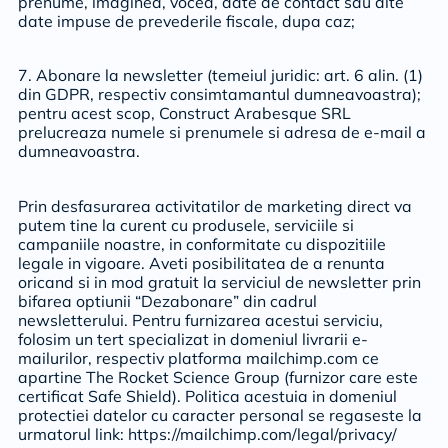
prenume, imaginea, vocea, date de contact sau alte
date impuse de prevederile fiscale, dupa caz;
7. Abonare la newsletter (temeiul juridic: art. 6 alin. (1)
din GDPR, respectiv consimtamantul dumneavoastra);
pentru acest scop, Construct Arabesque SRL
prelucreaza numele si prenumele si adresa de e-mail a
dumneavoastra.
Prin desfasurarea activitatilor de marketing direct va
putem tine la curent cu produsele, serviciile si
campaniile noastre, in conformitate cu dispozitiile
legale in vigoare. Aveti posibilitatea de a renunta
oricand si in mod gratuit la serviciul de newsletter prin
bifarea optiunii “Dezabonare” din cadrul
newsletterului. Pentru furnizarea acestui serviciu,
folosim un tert specializat in domeniul livrarii e-
mailurilor, respectiv platforma mailchimp.com ce
apartine The Rocket Science Group (furnizor care este
certificat Safe Shield). Politica acestuia in domeniul
protectiei datelor cu caracter personal se regaseste la
urmatorul link: https://mailchimp.com/legal/privacy/