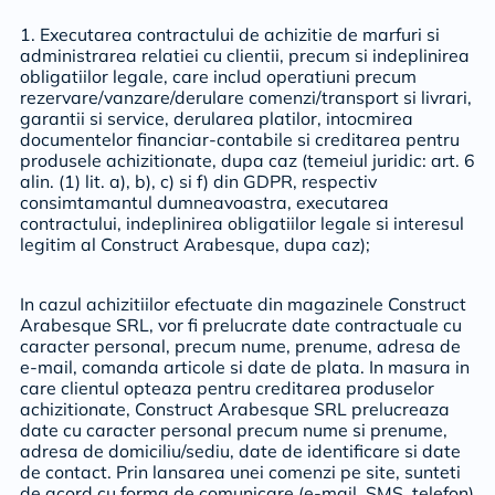
1. Executarea contractului de achizitie de marfuri si
administrarea relatiei cu clientii, precum si indeplinirea
obligatiilor legale, care includ operatiuni precum
rezervare/vanzare/derulare comenzi/transport si livrari,
garantii si service, derularea platilor, intocmirea
documentelor financiar-contabile si creditarea pentru
produsele achizitionate, dupa caz (temeiul juridic: art. 6
alin. (1) lit. a), b), c) si f) din GDPR, respectiv
consimtamantul dumneavoastra, executarea
contractului, indeplinirea obligatiilor legale si interesul
legitim al Construct Arabesque, dupa caz);
In cazul achizitiilor efectuate din magazinele Construct
Arabesque SRL, vor fi prelucrate date contractuale cu
caracter personal, precum nume, prenume, adresa de
e-mail, comanda articole si date de plata. In masura in
care clientul opteaza pentru creditarea produselor
achizitionate, Construct Arabesque SRL prelucreaza
date cu caracter personal precum nume si prenume,
adresa de domiciliu/sediu, date de identificare si date
de contact. Prin lansarea unei comenzi pe site, sunteti
de acord cu forma de comunicare (e-mail, SMS, telefon)