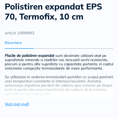
Polistiren expandat EPS
70, Termofix, 10 cm
Articol: 10699963
Descriere
Placile de polistiren expandat
sunt destinate utilizarii atat pe
suprafetele minerale a cladirilor noi, tencuieli vechi rezistente,
precum si pentru alte suprafete cu capacitate portanta, in cadrul
sistemelor compozite termoizolante de mare performanta.
Se utilizeaza in vederea termoizolarii peretilor cu scopul pastrarii
unei temperaturi constante in interiorul locuintei. Acestea
actioneaza impotriva pierderii de caldura spre exterior pe timpul
iernii si pentru blocarea transferului de caldura de la exterior
spre interior pe timpul verii.
Suporturile trebuie sa fie aderente, curate, uscate si fara pete
Vezi mai mult
de grasime. Suprafetele cu impuritati sau cu substante de
separare utilizate (cum ar fi uleiul pentru cofraj) precum si
urmele de mortar se vor inlatura in totalitate.