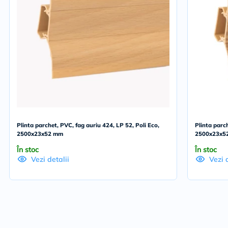
Plinta parchet, PVC, fag auriu 424, LP 52, Poli Eco,
Plinta parch
2500x23x52 mm
2500x23x5
În stoc
În stoc
Vezi detalii
Vezi 