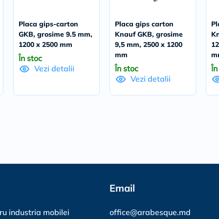
fără preîntâmpinare.
Placa gips-carton
Placa gips carton
Pl
GKB, grosime 9.5 mm,
Knauf GKB, grosime
Kn
1200 x 2500 mm
9,5 mm, 2500 x 1200
12
mm
m
În stoc
În stoc
În
Vezi detalii
Vezi detalii
Email
ru industria mobilei
office@arabesque.md