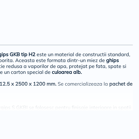
gips GKB tip H2
este un material de constructii standard,
porita. Aceasta este formata dintr-un miez de
ghips
ie redusa a vaporilor de apa, protejat pe fata, spate si
de un carton special de
culoarea alb.
12.5 x 2500 x 1200 mm.
Se comercializeaza la
pachet de
gips S GKBI se folosesc pentru finisaje interioare in spatii
tiva permanenta poate depasi 60%. Acestea pot fi
cum:
eti interpusi prin placari de pereti existenti
compartimentare