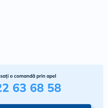
ri instalatii sau ghene
date
cafe, obiecte de mobilier
 de izolare fonica
ra, rapida, uscata, curata
emelor rezultate nu incarca structura cladirii
clasificat cu reactie la foc A2-s1, d0 (B) conf. EN13501-1
permite realizarea de suprafete curbe sau prin frezare
iuri de incidenta
unui microclimat ideal
e usoara, recompartimentarea ulterioara a cladirii nu
asați o comandă prin apel
uctiei
gice si ecologice, reciclabil 100%
22 63 68 58
tueaza ferit de lumina directa a soarelui, in incaperi
 cu