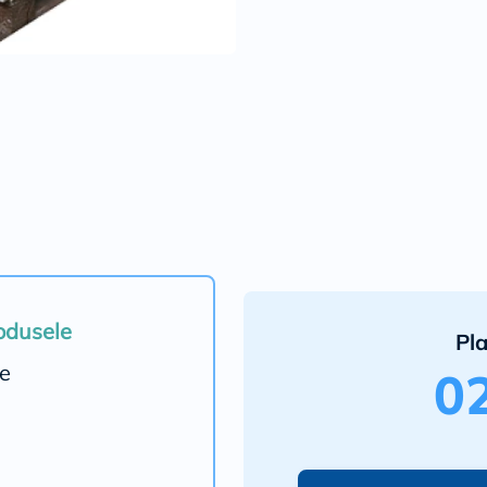
• pereti de mascare, putu
• placari de mansarde
• plafoane false suspen
• elemente decorative, s
• structuri cu proprietati
Avantaje:
• prelucrare simpla, usoa
• greutatea redusa a sist
• material neinflamabil, 
• material adaptabil ce 
diferite
raze de curbura sau ungh
• contribuie la formarea 
• intretinere si reparati
presupune
rodusele
Pl
interventii asupra constr
• excelente calitati biolo
ne
0
Recomandari:
Depozitarea se efec
uscate si ventilate,