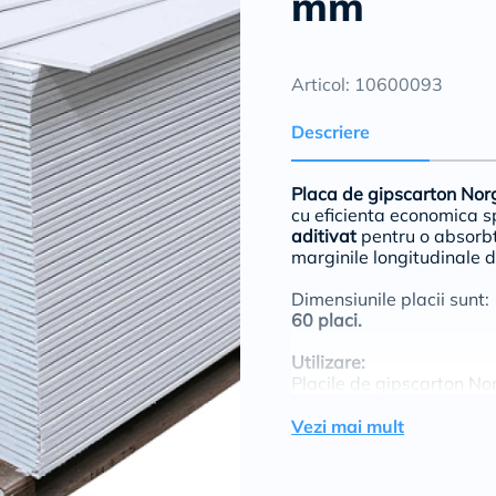
mm
Articol: 10600093
Descriere
Placa de gipscarton Nor
cu eficienta economica s
aditivat
pentru o absorbt
marginile longitudinale 
Dimensiunile placii sunt:
60 placi.
Utilizare:
Placile de gipscarton Nor
in care umiditatea rela
inglobate in sisteme pre
Vezi mai mult
• tencuieli uscate sau per
• pereti neportanti de 