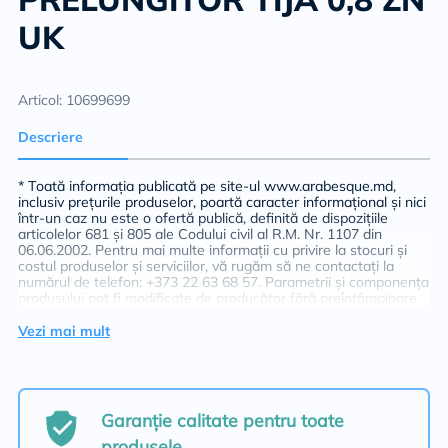
UK
Articol: 10699699
Descriere
* Toată informația publicată pe site-ul www.arabesque.md,
inclusiv prețurile produselor, poartă caracter informațional și nici
într-un caz nu este o ofertă publică, definită de dispozițiile
articolelor 681 și 805 ale Codului civil al R.M. Nr. 1107 din
06.06.2002. Pentru mai multe informații cu privire la stocuri și
costul produselor și serviciilor, vă rugăm să ne contactați la
numărul de telefon: +373 22 63 68 57. Parametrii și componența
produsului pot fi modificate de producător fără preîntâmpinare.
Vezi mai mult
Garanție calitate pentru toate
produsele