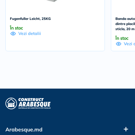
Fugenfuller Leicht, 25KG
Banda autoa
dintre placi
În stoc
sticla, 20 m
Vezi detalii
În stoc
Vezi 
Arabesque.md